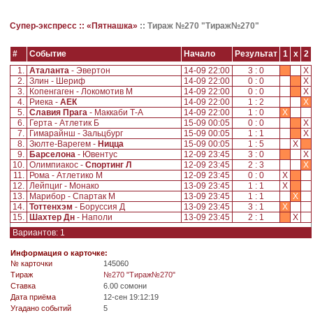
Супер-экспресс ::
«Пятнашка»
::
Тираж №270 "Тираж№270"
#
Событие
Начало
Результат
1
x
2
1.
Аталанта
- Эвертон
14-09 22:00
3 : 0
X
2.
Злин - Шериф
14-09 22:00
0 : 0
X
3.
Копенгаген - Локомотив М
14-09 22:00
0 : 0
X
4.
Риека -
АЕК
14-09 22:00
1 : 2
X
5.
Славия Прага
- Маккаби Т-А
14-09 22:00
1 : 0
X
6.
Герта - Атлетик Б
15-09 00:05
0 : 0
X
7.
Гимарайнш - Зальцбург
15-09 00:05
1 : 1
X
8.
Зюлте-Варегем -
Ницца
15-09 00:05
1 : 5
X
9.
Барселона
- Ювентус
12-09 23:45
3 : 0
X
10.
Олимпиакос -
Спортинг Л
12-09 23:45
2 : 3
X
11.
Рома - Атлетико М
12-09 23:45
0 : 0
X
12.
Лейпциг - Монако
13-09 23:45
1 : 1
X
13.
Марибор - Спартак М
13-09 23:45
1 : 1
X
14.
Тоттенхэм
- Боруссия Д
13-09 23:45
3 : 1
X
15.
Шахтер Дн
- Наполи
13-09 23:45
2 : 1
X
Вариантов: 1
Информация о карточке:
№ карточки
145060
Tираж
№270 "Тираж№270"
Ставка
6.00 сомони
Дата приёма
12-сен 19:12:19
Угадано событий
5