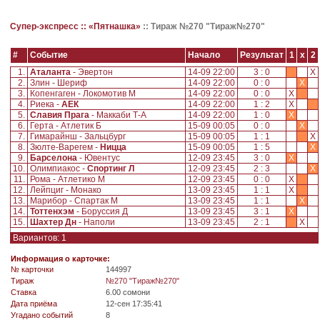
Супер-экспресс ::
«Пятнашка»
::
Тираж №270 "Тираж№270"
#
Событие
Начало
Результат
1
x
2
1.
Аталанта
- Эвертон
14-09 22:00
3 : 0
X
2.
Злин - Шериф
14-09 22:00
0 : 0
X
3.
Копенгаген - Локомотив М
14-09 22:00
0 : 0
X
4.
Риека -
АЕК
14-09 22:00
1 : 2
X
5.
Славия Прага
- Маккаби Т-А
14-09 22:00
1 : 0
X
6.
Герта - Атлетик Б
15-09 00:05
0 : 0
X
7.
Гимарайнш - Зальцбург
15-09 00:05
1 : 1
X
8.
Зюлте-Варегем -
Ницца
15-09 00:05
1 : 5
X
9.
Барселона
- Ювентус
12-09 23:45
3 : 0
X
10.
Олимпиакос -
Спортинг Л
12-09 23:45
2 : 3
X
11.
Рома - Атлетико М
12-09 23:45
0 : 0
X
12.
Лейпциг - Монако
13-09 23:45
1 : 1
X
13.
Марибор - Спартак М
13-09 23:45
1 : 1
X
14.
Тоттенхэм
- Боруссия Д
13-09 23:45
3 : 1
X
15.
Шахтер Дн
- Наполи
13-09 23:45
2 : 1
X
Вариантов: 1
Информация о карточке:
№ карточки
144997
Tираж
№270 "Тираж№270"
Ставка
6.00 сомони
Дата приёма
12-сен 17:35:41
Угадано событий
8