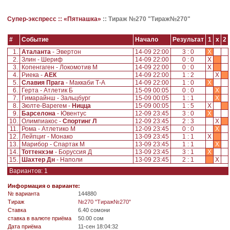
Супер-экспресс ::
«Пятнашка»
::
Тираж №270 "Тираж№270"
#
Событие
Начало
Результат
1
x
2
1.
Аталанта
- Эвертон
14-09 22:00
3 : 0
X
2.
Злин - Шериф
14-09 22:00
0 : 0
X
3.
Копенгаген - Локомотив М
14-09 22:00
0 : 0
X
4.
Риека -
АЕК
14-09 22:00
1 : 2
X
5.
Славия Прага
- Маккаби Т-А
14-09 22:00
1 : 0
X
6.
Герта - Атлетик Б
15-09 00:05
0 : 0
X
7.
Гимарайнш - Зальцбург
15-09 00:05
1 : 1
X
8.
Зюлте-Варегем -
Ницца
15-09 00:05
1 : 5
X
9.
Барселона
- Ювентус
12-09 23:45
3 : 0
X
10.
Олимпиакос -
Спортинг Л
12-09 23:45
2 : 3
X
11.
Рома - Атлетико М
12-09 23:45
0 : 0
X
12.
Лейпциг - Монако
13-09 23:45
1 : 1
X
13.
Марибор - Спартак М
13-09 23:45
1 : 1
X
14.
Тоттенхэм
- Боруссия Д
13-09 23:45
3 : 1
X
15.
Шахтер Дн
- Наполи
13-09 23:45
2 : 1
X
Вариантов: 1
Информация о варианте:
№ варианта
144880
Tираж
№270 "Тираж№270"
Ставка
6.40 сомони
ставка в валюте приёма
50.00 сом
Дата приёма
11-сен 18:04:32