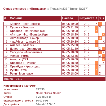
Супер-экспресс ::
«Пятнашка»
::
Тираж №237 "Тираж №237"
#
Событие
Начало
Результат
1
x
2
1.
Бёрнли - Вест Бромвич
06-05 19:00
2 : 2
X
2.
Суонси
- Эвертон
06-05 21:30
1 : 0
X
3.
Арсенал
- Манчестер Юн.
07-05 20:00
2 : 0
X
4.
Айнтрахт Фр. -
Вольфсбург
06-05 18:30
0 : 2
X
5.
Ингольштадт - Байер Л
06-05 18:30
1 : 1
X
6.
Фрайбург
- Шальке 04
07-05 20:30
2 : 0
X
7.
Алавес
- Атлетик Б
07-05 15:00
1 : 0
X
8.
Депортиво -
Эспаньол
07-05 21:30
1 : 2
X
9.
Сассуоло - Фиорентина
07-05 18:00
2 : 2
X
10.
Милан -
Рома
07-05 23:45
1 : 4
X
11.
Амкар -
ЦСКА
06-05 16:00
0 : 2
X
12.
Арсенал Т
- Ростов
06-05 18:30
1 : 0
X
13.
Оренбург
- Краснодар
07-05 16:00
1 : 0
X
14.
Рубин
- Уфа
07-05 18:30
2 : 1
X
15.
Ренн
- Монпелье
07-05 18:00
1 : 0
X
Вариантов: 1
Информация о карточке:
№ карточки
133219
Tираж
№237 "Тираж №237"
Ставка
6.25 сомони
ставка в валюте приёма
50.00 сом
Дата приёма
06-май 13:58:18