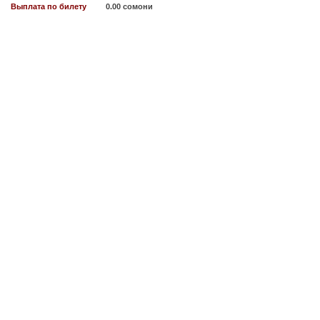
Выплата по билету
0.00 сомони