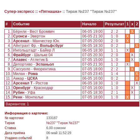
Супер-экспресс ::
«Пятнашка»
::
Тираж №237 "Тираж №237"
#
Событие
Начало
Результат
1
x
2
1.
Бёрнли - Вест Бромвич
06-05 19:00
2 : 2
X
2.
Суонси
- Эвертон
06-05 21:30
1 : 0
X
3.
Арсенал
- Манчестер Юн.
07-05 20:00
2 : 0
X
4.
Айнтрахт Фр. -
Вольфсбург
06-05 18:30
0 : 2
X
5.
Ингольштадт - Байер Л
06-05 18:30
1 : 1
X
6.
Фрайбург
- Шальке 04
07-05 20:30
2 : 0
X
7.
Алавес
- Атлетик Б
07-05 15:00
1 : 0
X
8.
Депортиво -
Эспаньол
07-05 21:30
1 : 2
X
9.
Сассуоло - Фиорентина
07-05 18:00
2 : 2
X
10.
Милан -
Рома
07-05 23:45
1 : 4
X
11.
Амкар -
ЦСКА
06-05 16:00
0 : 2
X
12.
Арсенал Т
- Ростов
06-05 18:30
1 : 0
X
13.
Оренбург
- Краснодар
07-05 16:00
1 : 0
X
14.
Рубин
- Уфа
07-05 18:30
2 : 1
X
15.
Ренн
- Монпелье
07-05 18:00
1 : 0
X
Вариантов: 1
Информация о карточке:
№ карточки
133187
Tираж
№237 "Тираж №237"
Ставка
6.00 сомони
Дата приёма
06-май 11:52:29
Угадано событий
8