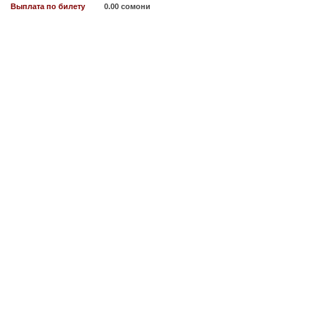
Выплата по билету
0.00 сомони