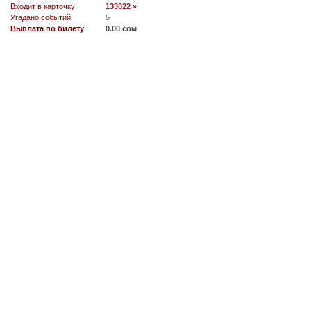
Входит в карточку
133022 »
Угадано событий
5
Выплата по билету
0.00 сом