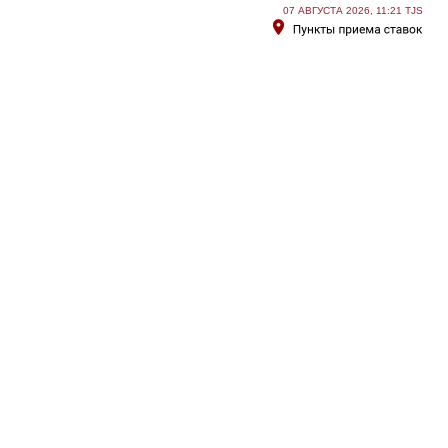
07 АВГУСТА 2026, 11:21 TJS