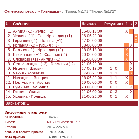
Супер-экспресс ::
«Пятнашка»
::
Тираж №171 "Тираж №171"
#
Событие
Начало
Результат
1
x
2
1.
Англия (-1) - Уэльс (+1)
16-06 18:00
X
2.
Украина (-1) - Сев. Ирландия (+1)
16-06 21:00
X
3.
Германия (-1) - Польша (+1)
17-06 00:00
X
4.
Испания (-1) - Турция (+1)
18-06 00:00
X
5.
Бельгия (-1) - Ирландия (+1)
18-06 18:00
X
6.
Швейцария (+1) - Франция (-1)
20-06 00:00
X
7.
Словакия (+1) - Англия (-1)
21-06 00:00
X
8.
Сев. Ирландия (+2) - Германия (-2)
21-06 21:00
X
9.
Италия
- Швеция
17-06 18:00
1 : 0
X
10.
Чехия - Хорватия
17-06 21:00
2 : 2
X
11.
Исландия - Венгрия
18-06 21:00
1 : 1
X
12.
Португалия - Австрия
19-06 00:00
0 : 0
X
13.
Румыния -
Албания
20-06 00:00
0 : 1
X
14.
Россия -
Уэльс
21-06 00:00
0 : 3
X
15.
Украина -
Польша
21-06 21:00
0 : 1
X
Вариантов: 1
Информация о карточке:
№ карточки
104872
Tираж
№171 "Тираж №171"
Ставка
20.57 сомони
ставка в валюте приёма
178.00 сом
Дата приёма
16-июн 17:53:54