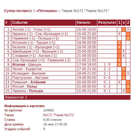
Супер-экспресс ::
«Пятнашка»
::
Тираж №171 "Тираж №171"
#
Событие
Начало
Результат
1
x
2
1.
Англия (-1) - Уэльс (+1)
16-06 18:00
X
2.
Украина (-1) - Сев. Ирландия (+1)
16-06 21:00
X
3.
Германия (-1) - Польша (+1)
17-06 00:00
X
4.
Испания (-1) - Турция (+1)
18-06 00:00
X
5.
Бельгия (-1) - Ирландия (+1)
18-06 18:00
X
6.
Швейцария (+1) - Франция (-1)
20-06 00:00
X
7.
Словакия (+1) - Англия (-1)
21-06 00:00
X
8.
Сев. Ирландия (+2) - Германия (-2)
21-06 21:00
X
9.
Италия
- Швеция
17-06 18:00
1 : 0
X
10.
Чехия - Хорватия
17-06 21:00
2 : 2
X
11.
Исландия - Венгрия
18-06 21:00
1 : 1
X
12.
Португалия - Австрия
19-06 00:00
0 : 0
X
13.
Румыния -
Албания
20-06 00:00
0 : 1
X
14.
Россия -
Уэльс
21-06 00:00
0 : 3
X
15.
Украина -
Польша
21-06 21:00
0 : 1
X
Вариантов: 1
Информация о карточке:
№ карточки
104863
Tираж
№171 "Тираж №171"
Ставка
6.00 сомони
Дата приёма
16-июн 17:46:26
Угадано событий
8