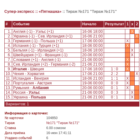
Супер-экспресс ::
«Пятнашка»
::
Тираж №171 "Тираж №171"
#
Событие
Начало
Результат
1
x
2
1.
Англия (-1) - Уэльс (+1)
16-06 18:00
X
2.
Украина (-1) - Сев. Ирландия (+1)
16-06 21:00
X
3.
Германия (-1) - Польша (+1)
17-06 00:00
X
4.
Испания (-1) - Турция (+1)
18-06 00:00
X
5.
Бельгия (-1) - Ирландия (+1)
18-06 18:00
X
6.
Швейцария (+1) - Франция (-1)
20-06 00:00
X
7.
Словакия (+1) - Англия (-1)
21-06 00:00
X
8.
Сев. Ирландия (+2) - Германия (-2)
21-06 21:00
X
9.
Италия
- Швеция
17-06 18:00
1 : 0
X
10.
Чехия - Хорватия
17-06 21:00
2 : 2
X
11.
Исландия - Венгрия
18-06 21:00
1 : 1
X
12.
Португалия - Австрия
19-06 00:00
0 : 0
X
13.
Румыния -
Албания
20-06 00:00
0 : 1
X
14.
Россия -
Уэльс
21-06 00:00
0 : 3
X
15.
Украина -
Польша
21-06 21:00
0 : 1
X
Вариантов: 1
Информация о карточке:
№ карточки
104850
Tираж
№171 "Тираж №171"
Ставка
6.00 сомони
Дата приёма
16-июн 17:41:11
Угадано событий
6