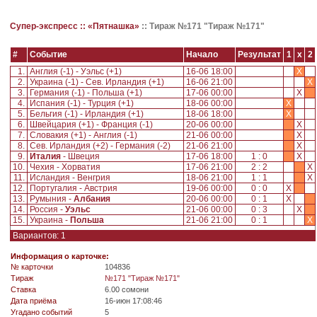
Супер-экспресс ::
«Пятнашка»
::
Тираж №171 "Тираж №171"
#
Событие
Начало
Результат
1
x
2
1.
Англия (-1) - Уэльс (+1)
16-06 18:00
X
2.
Украина (-1) - Сев. Ирландия (+1)
16-06 21:00
X
3.
Германия (-1) - Польша (+1)
17-06 00:00
X
4.
Испания (-1) - Турция (+1)
18-06 00:00
X
5.
Бельгия (-1) - Ирландия (+1)
18-06 18:00
X
6.
Швейцария (+1) - Франция (-1)
20-06 00:00
X
7.
Словакия (+1) - Англия (-1)
21-06 00:00
X
8.
Сев. Ирландия (+2) - Германия (-2)
21-06 21:00
X
9.
Италия
- Швеция
17-06 18:00
1 : 0
X
10.
Чехия - Хорватия
17-06 21:00
2 : 2
X
11.
Исландия - Венгрия
18-06 21:00
1 : 1
X
12.
Португалия - Австрия
19-06 00:00
0 : 0
X
13.
Румыния -
Албания
20-06 00:00
0 : 1
X
14.
Россия -
Уэльс
21-06 00:00
0 : 3
X
15.
Украина -
Польша
21-06 21:00
0 : 1
X
Вариантов: 1
Информация о карточке:
№ карточки
104836
Tираж
№171 "Тираж №171"
Ставка
6.00 сомони
Дата приёма
16-июн 17:08:46
Угадано событий
5