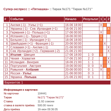
Супер-экспресс ::
«Пятнашка»
::
Тираж №171 "Тираж №171"
#
Событие
Начало
Результат
1
x
2
1.
Англия (-1) - Уэльс (+1)
16-06 18:00
X
2.
Украина (-1) - Сев. Ирландия (+1)
16-06 21:00
X
3.
Германия (-1) - Польша (+1)
17-06 00:00
X
4.
Испания (-1) - Турция (+1)
18-06 00:00
X
5.
Бельгия (-1) - Ирландия (+1)
18-06 18:00
X
6.
Швейцария (+1) - Франция (-1)
20-06 00:00
X
7.
Словакия (+1) - Англия (-1)
21-06 00:00
X
8.
Сев. Ирландия (+2) - Германия (-2)
21-06 21:00
X
9.
Италия
- Швеция
17-06 18:00
1 : 0
X
10.
Чехия - Хорватия
17-06 21:00
2 : 2
X
11.
Исландия - Венгрия
18-06 21:00
1 : 1
X
12.
Португалия - Австрия
19-06 00:00
0 : 0
X
13.
Румыния -
Албания
20-06 00:00
0 : 1
X
14.
Россия -
Уэльс
21-06 00:00
0 : 3
X
15.
Украина -
Польша
21-06 21:00
0 : 1
X
Вариантов: 1
Информация о карточке:
№ карточки
104441
Tираж
№171 "Тираж №171"
Ставка
11.92 сомони
ставка в валюте приёма
500.00 тенге
Дата приёма
16-июн 09:36:05