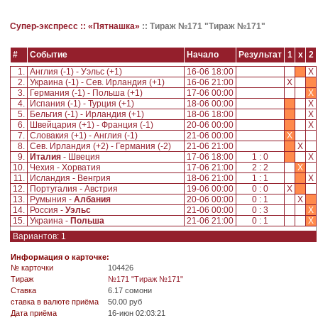
Супер-экспресс ::
«Пятнашка»
::
Тираж №171 "Тираж №171"
#
Событие
Начало
Результат
1
x
2
1.
Англия (-1) - Уэльс (+1)
16-06 18:00
X
2.
Украина (-1) - Сев. Ирландия (+1)
16-06 21:00
X
3.
Германия (-1) - Польша (+1)
17-06 00:00
X
4.
Испания (-1) - Турция (+1)
18-06 00:00
X
5.
Бельгия (-1) - Ирландия (+1)
18-06 18:00
X
6.
Швейцария (+1) - Франция (-1)
20-06 00:00
X
7.
Словакия (+1) - Англия (-1)
21-06 00:00
X
8.
Сев. Ирландия (+2) - Германия (-2)
21-06 21:00
X
9.
Италия
- Швеция
17-06 18:00
1 : 0
X
10.
Чехия - Хорватия
17-06 21:00
2 : 2
X
11.
Исландия - Венгрия
18-06 21:00
1 : 1
X
12.
Португалия - Австрия
19-06 00:00
0 : 0
X
13.
Румыния -
Албания
20-06 00:00
0 : 1
X
14.
Россия -
Уэльс
21-06 00:00
0 : 3
X
15.
Украина -
Польша
21-06 21:00
0 : 1
X
Вариантов: 1
Информация о карточке:
№ карточки
104426
Tираж
№171 "Тираж №171"
Ставка
6.17 сомони
ставка в валюте приёма
50.00 руб
Дата приёма
16-июн 02:03:21