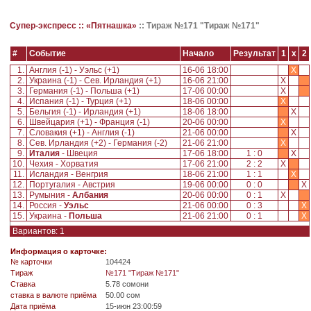
Супер-экспресс ::
«Пятнашка»
::
Тираж №171 "Тираж №171"
#
Событие
Начало
Результат
1
x
2
1.
Англия (-1) - Уэльс (+1)
16-06 18:00
X
2.
Украина (-1) - Сев. Ирландия (+1)
16-06 21:00
X
3.
Германия (-1) - Польша (+1)
17-06 00:00
X
4.
Испания (-1) - Турция (+1)
18-06 00:00
X
5.
Бельгия (-1) - Ирландия (+1)
18-06 18:00
X
6.
Швейцария (+1) - Франция (-1)
20-06 00:00
X
7.
Словакия (+1) - Англия (-1)
21-06 00:00
X
8.
Сев. Ирландия (+2) - Германия (-2)
21-06 21:00
X
9.
Италия
- Швеция
17-06 18:00
1 : 0
X
10.
Чехия - Хорватия
17-06 21:00
2 : 2
X
11.
Исландия - Венгрия
18-06 21:00
1 : 1
X
12.
Португалия - Австрия
19-06 00:00
0 : 0
X
13.
Румыния -
Албания
20-06 00:00
0 : 1
X
14.
Россия -
Уэльс
21-06 00:00
0 : 3
X
15.
Украина -
Польша
21-06 21:00
0 : 1
X
Вариантов: 1
Информация о карточке:
№ карточки
104424
Tираж
№171 "Тираж №171"
Ставка
5.78 сомони
ставка в валюте приёма
50.00 сом
Дата приёма
15-июн 23:00:59