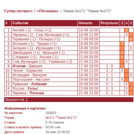
Супер-экспресс ::
«Пятнашка»
::
Тираж №171 "Тираж №171"
#
Событие
Начало
Результат
1
x
2
1.
Англия (-1) - Уэльс (+1)
16-06 18:00
X
2.
Украина (-1) - Сев. Ирландия (+1)
16-06 21:00
X
3.
Германия (-1) - Польша (+1)
17-06 00:00
X
4.
Испания (-1) - Турция (+1)
18-06 00:00
X
5.
Бельгия (-1) - Ирландия (+1)
18-06 18:00
X
6.
Швейцария (+1) - Франция (-1)
20-06 00:00
X
7.
Словакия (+1) - Англия (-1)
21-06 00:00
X
8.
Сев. Ирландия (+2) - Германия (-2)
21-06 21:00
X
9.
Италия
- Швеция
17-06 18:00
1 : 0
X
10.
Чехия - Хорватия
17-06 21:00
2 : 2
X
11.
Исландия - Венгрия
18-06 21:00
1 : 1
X
12.
Португалия - Австрия
19-06 00:00
0 : 0
X
13.
Румыния -
Албания
20-06 00:00
0 : 1
X
14.
Россия -
Уэльс
21-06 00:00
0 : 3
X
15.
Украина -
Польша
21-06 21:00
0 : 1
X
Вариантов: 1
Информация о карточке:
№ карточки
104423
Tираж
№171 "Тираж №171"
Ставка
5.78 сомони
ставка в валюте приёма
50.00 сом
Дата приёма
15-июн 22:56:02