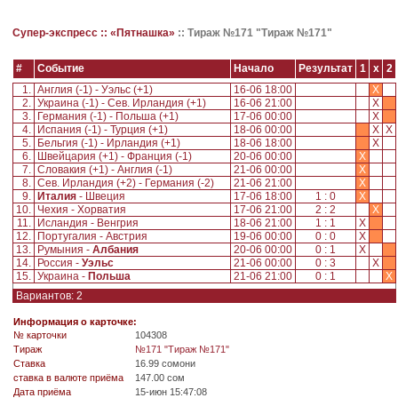
Супер-экспресс ::
«Пятнашка»
::
Тираж №171 "Тираж №171"
#
Событие
Начало
Результат
1
x
2
1.
Англия (-1) - Уэльс (+1)
16-06 18:00
X
2.
Украина (-1) - Сев. Ирландия (+1)
16-06 21:00
X
3.
Германия (-1) - Польша (+1)
17-06 00:00
X
4.
Испания (-1) - Турция (+1)
18-06 00:00
X
X
5.
Бельгия (-1) - Ирландия (+1)
18-06 18:00
X
6.
Швейцария (+1) - Франция (-1)
20-06 00:00
X
7.
Словакия (+1) - Англия (-1)
21-06 00:00
X
8.
Сев. Ирландия (+2) - Германия (-2)
21-06 21:00
X
9.
Италия
- Швеция
17-06 18:00
1 : 0
X
10.
Чехия - Хорватия
17-06 21:00
2 : 2
X
11.
Исландия - Венгрия
18-06 21:00
1 : 1
X
12.
Португалия - Австрия
19-06 00:00
0 : 0
X
13.
Румыния -
Албания
20-06 00:00
0 : 1
X
14.
Россия -
Уэльс
21-06 00:00
0 : 3
X
15.
Украина -
Польша
21-06 21:00
0 : 1
X
Вариантов: 2
Информация о карточке:
№ карточки
104308
Tираж
№171 "Тираж №171"
Ставка
16.99 сомони
ставка в валюте приёма
147.00 сом
Дата приёма
15-июн 15:47:08