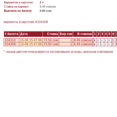
Вариантов в карточке
2 »
Ставка на вариант
8.49 сомони
Выплата по билету
0.00 сом
варианты в карточке #
104308
# билета
Дата
Ставка
Вар-тов
В сомони
1
2
3
4
5
6
104310
15-06 15:47:08
73.50 сом
1
8.49 сомони
x
x
x
x
x
1
104309
15-06 15:47:08
73.50 сом
1
8.49 сомони
x
x
x
2
x
1
* серым цветом показываются несовпавшие исходы, красным совпавшие