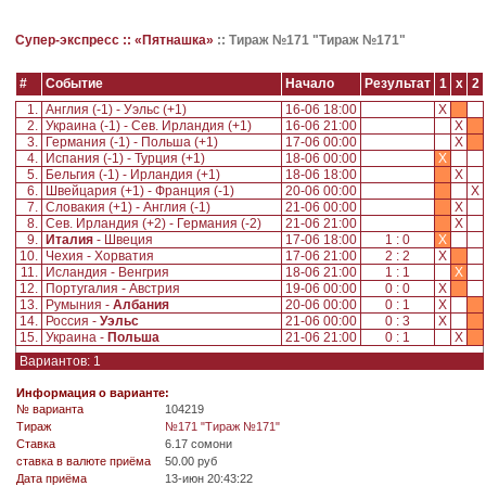
Супер-экспресс ::
«Пятнашка»
::
Тираж №171 "Тираж №171"
#
Событие
Начало
Результат
1
x
2
1.
Англия (-1) - Уэльс (+1)
16-06 18:00
X
2.
Украина (-1) - Сев. Ирландия (+1)
16-06 21:00
X
3.
Германия (-1) - Польша (+1)
17-06 00:00
X
4.
Испания (-1) - Турция (+1)
18-06 00:00
X
5.
Бельгия (-1) - Ирландия (+1)
18-06 18:00
X
6.
Швейцария (+1) - Франция (-1)
20-06 00:00
X
7.
Словакия (+1) - Англия (-1)
21-06 00:00
X
8.
Сев. Ирландия (+2) - Германия (-2)
21-06 21:00
X
9.
Италия
- Швеция
17-06 18:00
1 : 0
X
10.
Чехия - Хорватия
17-06 21:00
2 : 2
X
11.
Исландия - Венгрия
18-06 21:00
1 : 1
X
12.
Португалия - Австрия
19-06 00:00
0 : 0
X
13.
Румыния -
Албания
20-06 00:00
0 : 1
X
14.
Россия -
Уэльс
21-06 00:00
0 : 3
X
15.
Украина -
Польша
21-06 21:00
0 : 1
X
Вариантов: 1
Информация о варианте:
№ варианта
104219
Tираж
№171 "Тираж №171"
Ставка
6.17 сомони
ставка в валюте приёма
50.00 руб
Дата приёма
13-июн 20:43:22