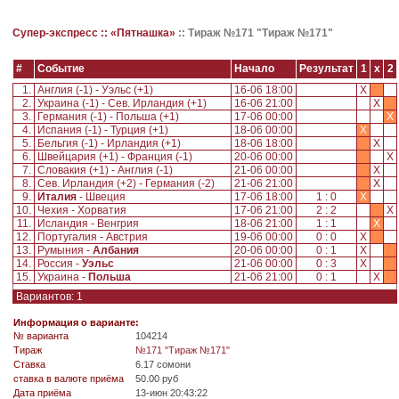
Супер-экспресс ::
«Пятнашка»
::
Тираж №171 "Тираж №171"
#
Событие
Начало
Результат
1
x
2
1.
Англия (-1) - Уэльс (+1)
16-06 18:00
X
2.
Украина (-1) - Сев. Ирландия (+1)
16-06 21:00
X
3.
Германия (-1) - Польша (+1)
17-06 00:00
X
4.
Испания (-1) - Турция (+1)
18-06 00:00
X
5.
Бельгия (-1) - Ирландия (+1)
18-06 18:00
X
6.
Швейцария (+1) - Франция (-1)
20-06 00:00
X
7.
Словакия (+1) - Англия (-1)
21-06 00:00
X
8.
Сев. Ирландия (+2) - Германия (-2)
21-06 21:00
X
9.
Италия
- Швеция
17-06 18:00
1 : 0
X
10.
Чехия - Хорватия
17-06 21:00
2 : 2
X
11.
Исландия - Венгрия
18-06 21:00
1 : 1
X
12.
Португалия - Австрия
19-06 00:00
0 : 0
X
13.
Румыния -
Албания
20-06 00:00
0 : 1
X
14.
Россия -
Уэльс
21-06 00:00
0 : 3
X
15.
Украина -
Польша
21-06 21:00
0 : 1
X
Вариантов: 1
Информация о варианте:
№ варианта
104214
Tираж
№171 "Тираж №171"
Ставка
6.17 сомони
ставка в валюте приёма
50.00 руб
Дата приёма
13-июн 20:43:22