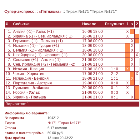
Супер-экспресс ::
«Пятнашка»
::
Тираж №171 "Тираж №171"
#
Событие
Начало
Результат
1
x
2
1.
Англия (-1) - Уэльс (+1)
16-06 18:00
X
2.
Украина (-1) - Сев. Ирландия (+1)
16-06 21:00
X
3.
Германия (-1) - Польша (+1)
17-06 00:00
X
4.
Испания (-1) - Турция (+1)
18-06 00:00
X
5.
Бельгия (-1) - Ирландия (+1)
18-06 18:00
X
6.
Швейцария (+1) - Франция (-1)
20-06 00:00
X
7.
Словакия (+1) - Англия (-1)
21-06 00:00
X
8.
Сев. Ирландия (+2) - Германия (-2)
21-06 21:00
X
9.
Италия
- Швеция
17-06 18:00
1 : 0
X
10.
Чехия - Хорватия
17-06 21:00
2 : 2
X
11.
Исландия - Венгрия
18-06 21:00
1 : 1
X
12.
Португалия - Австрия
19-06 00:00
0 : 0
X
13.
Румыния -
Албания
20-06 00:00
0 : 1
X
14.
Россия -
Уэльс
21-06 00:00
0 : 3
X
15.
Украина -
Польша
21-06 21:00
0 : 1
X
Вариантов: 1
Информация о варианте:
№ варианта
104212
Tираж
№171 "Тираж №171"
Ставка
6.17 сомони
ставка в валюте приёма
50.00 руб
Дата приёма
13-июн 20:43:22