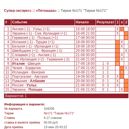
Супер-экспресс ::
«Пятнашка»
::
Тираж №171 "Тираж №171"
#
Событие
Начало
Результат
1
x
2
1.
Англия (-1) - Уэльс (+1)
16-06 18:00
X
2.
Украина (-1) - Сев. Ирландия (+1)
16-06 21:00
X
3.
Германия (-1) - Польша (+1)
17-06 00:00
X
4.
Испания (-1) - Турция (+1)
18-06 00:00
X
5.
Бельгия (-1) - Ирландия (+1)
18-06 18:00
X
6.
Швейцария (+1) - Франция (-1)
20-06 00:00
X
7.
Словакия (+1) - Англия (-1)
21-06 00:00
X
8.
Сев. Ирландия (+2) - Германия (-2)
21-06 21:00
X
9.
Италия
- Швеция
17-06 18:00
1 : 0
X
10.
Чехия - Хорватия
17-06 21:00
2 : 2
X
11.
Исландия - Венгрия
18-06 21:00
1 : 1
X
12.
Португалия - Австрия
19-06 00:00
0 : 0
X
13.
Румыния -
Албания
20-06 00:00
0 : 1
X
14.
Россия -
Уэльс
21-06 00:00
0 : 3
X
15.
Украина -
Польша
21-06 21:00
0 : 1
X
Вариантов: 1
Информация о варианте:
№ варианта
104208
Tираж
№171 "Тираж №171"
Ставка
6.17 сомони
ставка в валюте приёма
50.00 руб
Дата приёма
13-июн 20:43:22