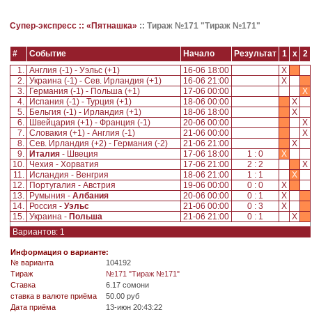
Супер-экспресс ::
«Пятнашка»
::
Тираж №171 "Тираж №171"
#
Событие
Начало
Результат
1
x
2
1.
Англия (-1) - Уэльс (+1)
16-06 18:00
X
2.
Украина (-1) - Сев. Ирландия (+1)
16-06 21:00
X
3.
Германия (-1) - Польша (+1)
17-06 00:00
X
4.
Испания (-1) - Турция (+1)
18-06 00:00
X
5.
Бельгия (-1) - Ирландия (+1)
18-06 18:00
X
6.
Швейцария (+1) - Франция (-1)
20-06 00:00
X
7.
Словакия (+1) - Англия (-1)
21-06 00:00
X
8.
Сев. Ирландия (+2) - Германия (-2)
21-06 21:00
X
9.
Италия
- Швеция
17-06 18:00
1 : 0
X
10.
Чехия - Хорватия
17-06 21:00
2 : 2
X
11.
Исландия - Венгрия
18-06 21:00
1 : 1
X
12.
Португалия - Австрия
19-06 00:00
0 : 0
X
13.
Румыния -
Албания
20-06 00:00
0 : 1
X
14.
Россия -
Уэльс
21-06 00:00
0 : 3
X
15.
Украина -
Польша
21-06 21:00
0 : 1
X
Вариантов: 1
Информация о варианте:
№ варианта
104192
Tираж
№171 "Тираж №171"
Ставка
6.17 сомони
ставка в валюте приёма
50.00 руб
Дата приёма
13-июн 20:43:22