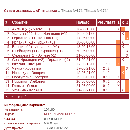
Супер-экспресс ::
«Пятнашка»
::
Тираж №171 "Тираж №171"
#
Событие
Начало
Результат
1
x
2
1.
Англия (-1) - Уэльс (+1)
16-06 18:00
X
2.
Украина (-1) - Сев. Ирландия (+1)
16-06 21:00
X
3.
Германия (-1) - Польша (+1)
17-06 00:00
X
4.
Испания (-1) - Турция (+1)
18-06 00:00
X
5.
Бельгия (-1) - Ирландия (+1)
18-06 18:00
X
6.
Швейцария (+1) - Франция (-1)
20-06 00:00
X
7.
Словакия (+1) - Англия (-1)
21-06 00:00
X
8.
Сев. Ирландия (+2) - Германия (-2)
21-06 21:00
X
9.
Италия
- Швеция
17-06 18:00
1 : 0
X
10.
Чехия - Хорватия
17-06 21:00
2 : 2
X
11.
Исландия - Венгрия
18-06 21:00
1 : 1
X
12.
Португалия - Австрия
19-06 00:00
0 : 0
X
13.
Румыния -
Албания
20-06 00:00
0 : 1
X
14.
Россия -
Уэльс
21-06 00:00
0 : 3
X
15.
Украина -
Польша
21-06 21:00
0 : 1
X
Вариантов: 1
Информация о варианте:
№ варианта
104190
Tираж
№171 "Тираж №171"
Ставка
6.17 сомони
ставка в валюте приёма
50.00 руб
Дата приёма
13-июн 20:43:22