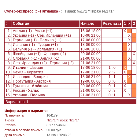
Супер-экспресс ::
«Пятнашка»
::
Тираж №171 "Тираж №171"
#
Событие
Начало
Результат
1
x
2
1.
Англия (-1) - Уэльс (+1)
16-06 18:00
X
2.
Украина (-1) - Сев. Ирландия (+1)
16-06 21:00
X
3.
Германия (-1) - Польша (+1)
17-06 00:00
X
4.
Испания (-1) - Турция (+1)
18-06 00:00
X
5.
Бельгия (-1) - Ирландия (+1)
18-06 18:00
X
6.
Швейцария (+1) - Франция (-1)
20-06 00:00
X
7.
Словакия (+1) - Англия (-1)
21-06 00:00
X
8.
Сев. Ирландия (+2) - Германия (-2)
21-06 21:00
X
9.
Италия
- Швеция
17-06 18:00
1 : 0
X
10.
Чехия - Хорватия
17-06 21:00
2 : 2
X
11.
Исландия - Венгрия
18-06 21:00
1 : 1
X
12.
Португалия - Австрия
19-06 00:00
0 : 0
X
13.
Румыния -
Албания
20-06 00:00
0 : 1
X
14.
Россия -
Уэльс
21-06 00:00
0 : 3
X
15.
Украина -
Польша
21-06 21:00
0 : 1
X
Вариантов: 1
Информация о варианте:
№ варианта
104179
Tираж
№171 "Тираж №171"
Ставка
6.17 сомони
ставка в валюте приёма
50.00 руб
Дата приёма
13-июн 20:43:22