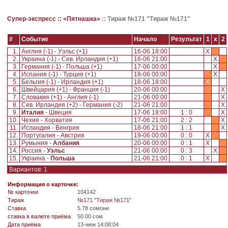
Супер-экспресс ::
«Пятнашка»
::
Тираж №171 "Тираж №171"
#
Событие
Начало
Результат
1
x
2
1.
Англия (-1) - Уэльс (+1)
16-06 18:00
X
2.
Украина (-1) - Сев. Ирландия (+1)
16-06 21:00
X
3.
Германия (-1) - Польша (+1)
17-06 00:00
X
4.
Испания (-1) - Турция (+1)
18-06 00:00
X
5.
Бельгия (-1) - Ирландия (+1)
18-06 18:00
X
6.
Швейцария (+1) - Франция (-1)
20-06 00:00
X
7.
Словакия (+1) - Англия (-1)
21-06 00:00
X
8.
Сев. Ирландия (+2) - Германия (-2)
21-06 21:00
X
9.
Италия
- Швеция
17-06 18:00
1 : 0
X
10.
Чехия - Хорватия
17-06 21:00
2 : 2
X
11.
Исландия - Венгрия
18-06 21:00
1 : 1
X
12.
Португалия - Австрия
19-06 00:00
0 : 0
X
13.
Румыния -
Албания
20-06 00:00
0 : 1
X
14.
Россия -
Уэльс
21-06 00:00
0 : 3
X
15.
Украина -
Польша
21-06 21:00
0 : 1
X
Вариантов: 1
Информация о карточке:
№ карточки
104142
Tираж
№171 "Тираж №171"
Ставка
5.78 сомони
ставка в валюте приёма
50.00 сом
Дата приёма
13-июн 14:08:04