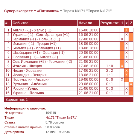
Супер-экспресс ::
«Пятнашка»
::
Тираж №171 "Тираж №171"
#
Событие
Начало
Результат
1
x
2
1.
Англия (-1) - Уэльс (+1)
16-06 18:00
X
2.
Украина (-1) - Сев. Ирландия (+1)
16-06 21:00
X
3.
Германия (-1) - Польша (+1)
17-06 00:00
X
4.
Испания (-1) - Турция (+1)
18-06 00:00
X
5.
Бельгия (-1) - Ирландия (+1)
18-06 18:00
X
6.
Швейцария (+1) - Франция (-1)
20-06 00:00
X
7.
Словакия (+1) - Англия (-1)
21-06 00:00
X
8.
Сев. Ирландия (+2) - Германия (-2)
21-06 21:00
X
9.
Италия
- Швеция
17-06 18:00
1 : 0
X
10.
Чехия - Хорватия
17-06 21:00
2 : 2
X
11.
Исландия - Венгрия
18-06 21:00
1 : 1
X
12.
Португалия - Австрия
19-06 00:00
0 : 0
X
13.
Румыния -
Албания
20-06 00:00
0 : 1
X
14.
Россия -
Уэльс
21-06 00:00
0 : 3
X
15.
Украина -
Польша
21-06 21:00
0 : 1
X
Вариантов: 1
Информация о карточке:
№ карточки
104119
Tираж
№171 "Тираж №171"
Ставка
5.78 сомони
ставка в валюте приёма
50.00 сом
Дата приёма
12-июн 19:25:34