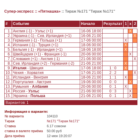
Супер-экспресс ::
«Пятнашка»
::
Тираж №171 "Тираж №171"
#
Событие
Начало
Результат
1
x
2
1.
Англия (-1) - Уэльс (+1)
16-06 18:00
X
2.
Украина (-1) - Сев. Ирландия (+1)
16-06 21:00
X
3.
Германия (-1) - Польша (+1)
17-06 00:00
X
4.
Испания (-1) - Турция (+1)
18-06 00:00
X
5.
Бельгия (-1) - Ирландия (+1)
18-06 18:00
X
6.
Швейцария (+1) - Франция (-1)
20-06 00:00
X
7.
Словакия (+1) - Англия (-1)
21-06 00:00
X
8.
Сев. Ирландия (+2) - Германия (-2)
21-06 21:00
X
9.
Италия
- Швеция
17-06 18:00
1 : 0
X
10.
Чехия - Хорватия
17-06 21:00
2 : 2
X
11.
Исландия - Венгрия
18-06 21:00
1 : 1
X
12.
Португалия - Австрия
19-06 00:00
0 : 0
X
13.
Румыния -
Албания
20-06 00:00
0 : 1
X
14.
Россия -
Уэльс
21-06 00:00
0 : 3
X
15.
Украина -
Польша
21-06 21:00
0 : 1
X
Вариантов: 1
Информация о варианте:
№ варианта
104110
Tираж
№171 "Тираж №171"
Ставка
6.17 сомони
ставка в валюте приёма
50.00 руб
Дата приёма
12-июн 19:20:07