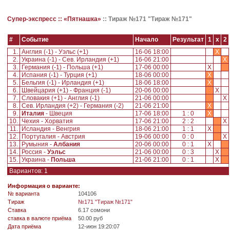
Супер-экспресс ::
«Пятнашка»
::
Тираж №171 "Тираж №171"
#
Событие
Начало
Результат
1
x
2
1.
Англия (-1) - Уэльс (+1)
16-06 18:00
X
2.
Украина (-1) - Сев. Ирландия (+1)
16-06 21:00
X
3.
Германия (-1) - Польша (+1)
17-06 00:00
X
4.
Испания (-1) - Турция (+1)
18-06 00:00
X
5.
Бельгия (-1) - Ирландия (+1)
18-06 18:00
X
6.
Швейцария (+1) - Франция (-1)
20-06 00:00
X
7.
Словакия (+1) - Англия (-1)
21-06 00:00
X
8.
Сев. Ирландия (+2) - Германия (-2)
21-06 21:00
X
9.
Италия
- Швеция
17-06 18:00
1 : 0
X
10.
Чехия - Хорватия
17-06 21:00
2 : 2
X
11.
Исландия - Венгрия
18-06 21:00
1 : 1
X
12.
Португалия - Австрия
19-06 00:00
0 : 0
X
13.
Румыния -
Албания
20-06 00:00
0 : 1
X
14.
Россия -
Уэльс
21-06 00:00
0 : 3
X
15.
Украина -
Польша
21-06 21:00
0 : 1
X
Вариантов: 1
Информация о варианте:
№ варианта
104106
Tираж
№171 "Тираж №171"
Ставка
6.17 сомони
ставка в валюте приёма
50.00 руб
Дата приёма
12-июн 19:20:07