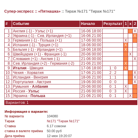
Супер-экспресс ::
«Пятнашка»
::
Тираж №171 "Тираж №171"
#
Событие
Начало
Результат
1
x
2
1.
Англия (-1) - Уэльс (+1)
16-06 18:00
X
2.
Украина (-1) - Сев. Ирландия (+1)
16-06 21:00
X
3.
Германия (-1) - Польша (+1)
17-06 00:00
X
4.
Испания (-1) - Турция (+1)
18-06 00:00
X
5.
Бельгия (-1) - Ирландия (+1)
18-06 18:00
X
6.
Швейцария (+1) - Франция (-1)
20-06 00:00
X
7.
Словакия (+1) - Англия (-1)
21-06 00:00
X
8.
Сев. Ирландия (+2) - Германия (-2)
21-06 21:00
X
9.
Италия
- Швеция
17-06 18:00
1 : 0
X
10.
Чехия - Хорватия
17-06 21:00
2 : 2
X
11.
Исландия - Венгрия
18-06 21:00
1 : 1
X
12.
Португалия - Австрия
19-06 00:00
0 : 0
X
13.
Румыния -
Албания
20-06 00:00
0 : 1
X
14.
Россия -
Уэльс
21-06 00:00
0 : 3
X
15.
Украина -
Польша
21-06 21:00
0 : 1
X
Вариантов: 1
Информация о варианте:
№ варианта
104080
Tираж
№171 "Тираж №171"
Ставка
6.17 сомони
ставка в валюте приёма
50.00 руб
Дата приёма
12-июн 19:20:07