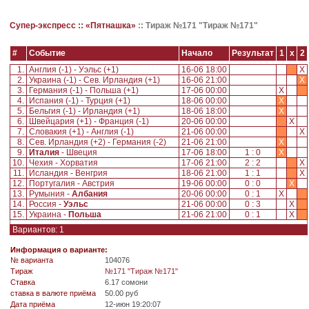
Супер-экспресс ::
«Пятнашка»
::
Тираж №171 "Тираж №171"
#
Событие
Начало
Результат
1
x
2
1.
Англия (-1) - Уэльс (+1)
16-06 18:00
X
2.
Украина (-1) - Сев. Ирландия (+1)
16-06 21:00
X
3.
Германия (-1) - Польша (+1)
17-06 00:00
X
4.
Испания (-1) - Турция (+1)
18-06 00:00
X
5.
Бельгия (-1) - Ирландия (+1)
18-06 18:00
X
6.
Швейцария (+1) - Франция (-1)
20-06 00:00
X
7.
Словакия (+1) - Англия (-1)
21-06 00:00
X
8.
Сев. Ирландия (+2) - Германия (-2)
21-06 21:00
X
9.
Италия
- Швеция
17-06 18:00
1 : 0
X
10.
Чехия - Хорватия
17-06 21:00
2 : 2
X
11.
Исландия - Венгрия
18-06 21:00
1 : 1
X
12.
Португалия - Австрия
19-06 00:00
0 : 0
X
13.
Румыния -
Албания
20-06 00:00
0 : 1
X
14.
Россия -
Уэльс
21-06 00:00
0 : 3
X
15.
Украина -
Польша
21-06 21:00
0 : 1
X
Вариантов: 1
Информация о варианте:
№ варианта
104076
Tираж
№171 "Тираж №171"
Ставка
6.17 сомони
ставка в валюте приёма
50.00 руб
Дата приёма
12-июн 19:20:07