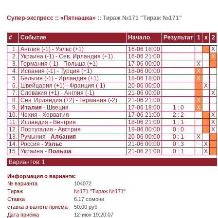
Супер-экспресс ::
«Пятнашка»
::
Тираж №171 "Тираж №171"
#
Событие
Начало
Результат
1
x
2
1.
Англия (-1) - Уэльс (+1)
16-06 18:00
X
2.
Украина (-1) - Сев. Ирландия (+1)
16-06 21:00
X
3.
Германия (-1) - Польша (+1)
17-06 00:00
X
4.
Испания (-1) - Турция (+1)
18-06 00:00
X
5.
Бельгия (-1) - Ирландия (+1)
18-06 18:00
X
6.
Швейцария (+1) - Франция (-1)
20-06 00:00
X
7.
Словакия (+1) - Англия (-1)
21-06 00:00
X
8.
Сев. Ирландия (+2) - Германия (-2)
21-06 21:00
X
9.
Италия
- Швеция
17-06 18:00
1 : 0
X
10.
Чехия - Хорватия
17-06 21:00
2 : 2
X
11.
Исландия - Венгрия
18-06 21:00
1 : 1
X
12.
Португалия - Австрия
19-06 00:00
0 : 0
X
13.
Румыния -
Албания
20-06 00:00
0 : 1
X
14.
Россия -
Уэльс
21-06 00:00
0 : 3
X
15.
Украина -
Польша
21-06 21:00
0 : 1
X
Вариантов: 1
Информация о варианте:
№ варианта
104072
Tираж
№171 "Тираж №171"
Ставка
6.17 сомони
ставка в валюте приёма
50.00 руб
Дата приёма
12-июн 19:20:07