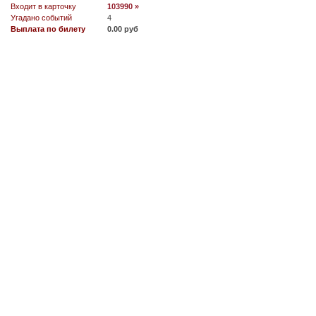
Входит в карточку
103990 »
Угадано событий
4
Выплата по билету
0.00 руб