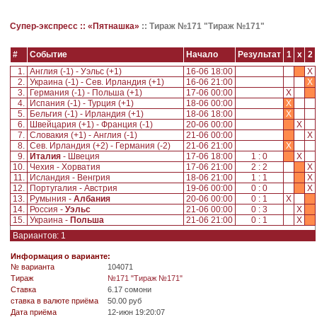
Супер-экспресс ::
«Пятнашка»
::
Тираж №171 "Тираж №171"
#
Событие
Начало
Результат
1
x
2
1.
Англия (-1) - Уэльс (+1)
16-06 18:00
X
2.
Украина (-1) - Сев. Ирландия (+1)
16-06 21:00
X
3.
Германия (-1) - Польша (+1)
17-06 00:00
X
4.
Испания (-1) - Турция (+1)
18-06 00:00
X
5.
Бельгия (-1) - Ирландия (+1)
18-06 18:00
X
6.
Швейцария (+1) - Франция (-1)
20-06 00:00
X
7.
Словакия (+1) - Англия (-1)
21-06 00:00
X
8.
Сев. Ирландия (+2) - Германия (-2)
21-06 21:00
X
9.
Италия
- Швеция
17-06 18:00
1 : 0
X
10.
Чехия - Хорватия
17-06 21:00
2 : 2
X
11.
Исландия - Венгрия
18-06 21:00
1 : 1
X
12.
Португалия - Австрия
19-06 00:00
0 : 0
X
13.
Румыния -
Албания
20-06 00:00
0 : 1
X
14.
Россия -
Уэльс
21-06 00:00
0 : 3
X
15.
Украина -
Польша
21-06 21:00
0 : 1
X
Вариантов: 1
Информация о варианте:
№ варианта
104071
Tираж
№171 "Тираж №171"
Ставка
6.17 сомони
ставка в валюте приёма
50.00 руб
Дата приёма
12-июн 19:20:07