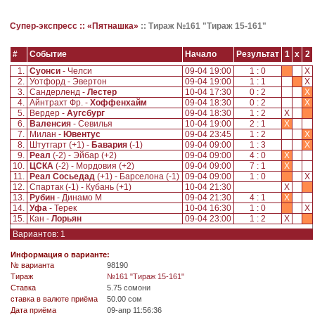
Супер-экспресс ::
«Пятнашка»
::
Тираж №161 "Тираж 15-161"
#
Событие
Начало
Результат
1
x
2
1.
Суонси
- Челси
09-04 19:00
1 : 0
X
2.
Уотфорд - Эвертон
09-04 19:00
1 : 1
X
3.
Сандерленд -
Лестер
10-04 17:30
0 : 2
X
4.
Айнтрахт Фр. -
Хоффенхайм
09-04 18:30
0 : 2
X
5.
Вердер -
Аугсбург
09-04 18:30
1 : 2
X
6.
Валенсия
- Севилья
10-04 19:00
2 : 1
X
7.
Милан -
Ювентус
09-04 23:45
1 : 2
X
8.
Штутгарт (+1) -
Бавария
(-1)
09-04 09:00
1 : 3
X
9.
Реал
(-2) - Эйбар (+2)
09-04 09:00
4 : 0
X
10.
ЦСКА
(-2) - Мордовия (+2)
09-04 09:00
7 : 1
X
11.
Реал Сосьедад
(+1) - Барселона (-1)
09-04 09:00
1 : 0
X
12.
Спартак (-1) - Кубань (+1)
10-04 21:30
X
13.
Рубин
- Динамо М
09-04 21:30
4 : 1
X
14.
Уфа
- Терек
10-04 16:30
1 : 0
X
15.
Кан -
Лорьян
09-04 23:00
1 : 2
X
Вариантов: 1
Информация о варианте:
№ варианта
98190
Tираж
№161 "Тираж 15-161"
Ставка
5.75 сомони
ставка в валюте приёма
50.00 сом
Дата приёма
09-апр 11:56:36