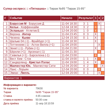
Супер-экспресс ::
«Пятнашка»
::
Тираж №95 "Тираж 15-95"
#
Событие
Начало
Результат
1
x
2
1.
Боруссия М
- Боруссия Д
11-04 18:30
3 : 1
X
2.
Кельн
- Хоффенхайм
12-04 18:30
3 : 2
X
3.
Эспаньол
- Атлетик Б
12-04 20:00
1 : 0
X
4.
Верона -
Интер
11-04 23:45
0 : 3
X
5.
Чезена -
Кьево
12-04 15:30
0 : 1
X
6.
Шальке 04 (-1) - Фрайбург (+1)
11-04 18:30
X
7.
Тоттенхем (-1) - Астон Вилла (+1)
11-04 19:00
X
8.
Зенит (-1) - Рубин (+1)
11-04 21:00
X
9.
Бёрнли (+1) - Арсенал (-1)
11-04 21:30
X
10.
Севилья (+1) - Барселона (-1)
11-04 23:00
X
11.
Вест Хем - Сток
11-04 19:00
1 : 1
X
12.
Сандерленд -
Кристал Пэлас
11-04 19:00
1 : 4
X
13.
Манчестер Юн.
- Манчестер Сити
12-04 20:00
4 : 2
X
14.
Ланс - Лорьян
12-04 20:00
0 : 0
X
15.
Эвиан -
Лилль
12-04 20:00
0 : 1
X
Вариантов: 1
Информация о варианте:
№ варианта
79630
Tираж
№95 "Тираж 15-95"
Ставка
4.65 сомони
ставка в валюте приёма
50.00 сом
Дата приёма
11-апр 18:10:59