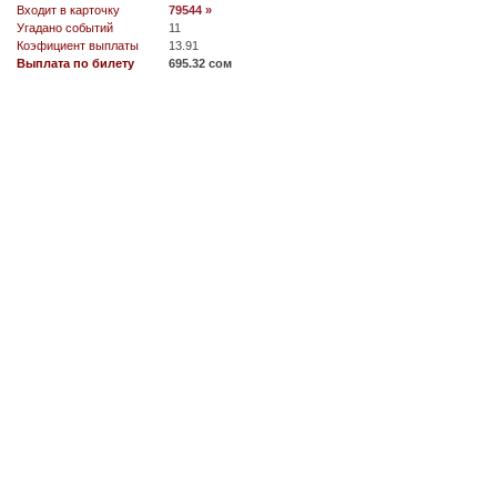
Входит в карточку
79544 »
Угадано событий
11
Коэфициент выплаты
13.91
Выплата по билету
695.32 сом