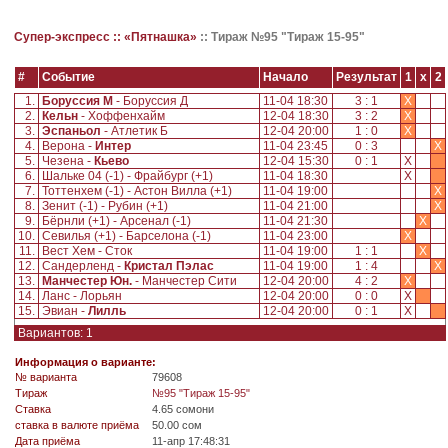
Супер-экспресс ::
«Пятнашка»
::
Тираж №95 "Тираж 15-95"
#
Событие
Начало
Результат
1
x
2
1.
Боруссия М
- Боруссия Д
11-04 18:30
3 : 1
X
2.
Кельн
- Хоффенхайм
12-04 18:30
3 : 2
X
3.
Эспаньол
- Атлетик Б
12-04 20:00
1 : 0
X
4.
Верона -
Интер
11-04 23:45
0 : 3
X
5.
Чезена -
Кьево
12-04 15:30
0 : 1
X
6.
Шальке 04 (-1) - Фрайбург (+1)
11-04 18:30
X
7.
Тоттенхем (-1) - Астон Вилла (+1)
11-04 19:00
X
8.
Зенит (-1) - Рубин (+1)
11-04 21:00
X
9.
Бёрнли (+1) - Арсенал (-1)
11-04 21:30
X
10.
Севилья (+1) - Барселона (-1)
11-04 23:00
X
11.
Вест Хем - Сток
11-04 19:00
1 : 1
X
12.
Сандерленд -
Кристал Пэлас
11-04 19:00
1 : 4
X
13.
Манчестер Юн.
- Манчестер Сити
12-04 20:00
4 : 2
X
14.
Ланс - Лорьян
12-04 20:00
0 : 0
X
15.
Эвиан -
Лилль
12-04 20:00
0 : 1
X
Вариантов: 1
Информация о варианте:
№ варианта
79608
Tираж
№95 "Тираж 15-95"
Ставка
4.65 сомони
ставка в валюте приёма
50.00 сом
Дата приёма
11-апр 17:48:31