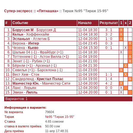
Супер-экспресс ::
«Пятнашка»
::
Тираж №95 "Тираж 15-95"
#
Событие
Начало
Результат
1
x
2
1.
Боруссия М
- Боруссия Д
11-04 18:30
3 : 1
X
2.
Кельн
- Хоффенхайм
12-04 18:30
3 : 2
X
3.
Эспаньол
- Атлетик Б
12-04 20:00
1 : 0
X
4.
Верона -
Интер
11-04 23:45
0 : 3
X
5.
Чезена -
Кьево
12-04 15:30
0 : 1
X
6.
Шальке 04 (-1) - Фрайбург (+1)
11-04 18:30
X
7.
Тоттенхем (-1) - Астон Вилла (+1)
11-04 19:00
X
8.
Зенит (-1) - Рубин (+1)
11-04 21:00
X
9.
Бёрнли (+1) - Арсенал (-1)
11-04 21:30
X
10.
Севилья (+1) - Барселона (-1)
11-04 23:00
X
11.
Вест Хем - Сток
11-04 19:00
1 : 1
X
12.
Сандерленд -
Кристал Пэлас
11-04 19:00
1 : 4
X
13.
Манчестер Юн.
- Манчестер Сити
12-04 20:00
4 : 2
X
14.
Ланс - Лорьян
12-04 20:00
0 : 0
X
15.
Эвиан -
Лилль
12-04 20:00
0 : 1
X
Вариантов: 1
Информация о варианте:
№ варианта
79604
Tираж
№95 "Тираж 15-95"
Ставка
4.65 сомони
ставка в валюте приёма
50.00 сом
Дата приёма
11-апр 17:48:31