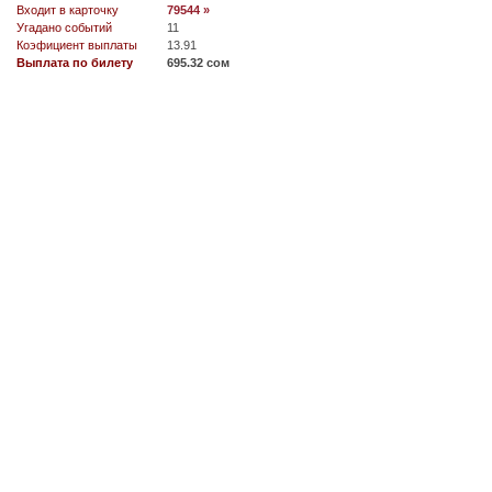
Входит в карточку
79544 »
Угадано событий
11
Коэфициент выплаты
13.91
Выплата по билету
695.32 сом