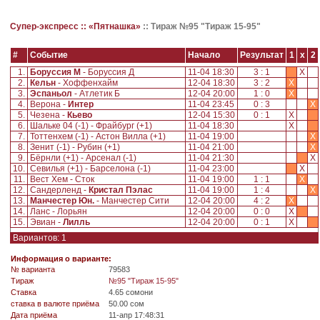
Супер-экспресс ::
«Пятнашка»
::
Тираж №95 "Тираж 15-95"
#
Событие
Начало
Результат
1
x
2
1.
Боруссия М
- Боруссия Д
11-04 18:30
3 : 1
X
2.
Кельн
- Хоффенхайм
12-04 18:30
3 : 2
X
3.
Эспаньол
- Атлетик Б
12-04 20:00
1 : 0
X
4.
Верона -
Интер
11-04 23:45
0 : 3
X
5.
Чезена -
Кьево
12-04 15:30
0 : 1
X
6.
Шальке 04 (-1) - Фрайбург (+1)
11-04 18:30
X
7.
Тоттенхем (-1) - Астон Вилла (+1)
11-04 19:00
X
8.
Зенит (-1) - Рубин (+1)
11-04 21:00
X
9.
Бёрнли (+1) - Арсенал (-1)
11-04 21:30
X
10.
Севилья (+1) - Барселона (-1)
11-04 23:00
X
11.
Вест Хем - Сток
11-04 19:00
1 : 1
X
12.
Сандерленд -
Кристал Пэлас
11-04 19:00
1 : 4
X
13.
Манчестер Юн.
- Манчестер Сити
12-04 20:00
4 : 2
X
14.
Ланс - Лорьян
12-04 20:00
0 : 0
X
15.
Эвиан -
Лилль
12-04 20:00
0 : 1
X
Вариантов: 1
Информация о варианте:
№ варианта
79583
Tираж
№95 "Тираж 15-95"
Ставка
4.65 сомони
ставка в валюте приёма
50.00 сом
Дата приёма
11-апр 17:48:31