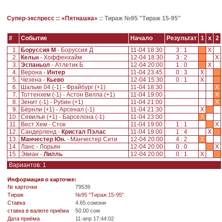
Супер-экспресс ::
«Пятнашка»
::
Тираж №95 "Тираж 15-95"
#
Событие
Начало
Результат
1
x
2
1.
Боруссия М
- Боруссия Д
11-04 18:30
3 : 1
X
2.
Кельн
- Хоффенхайм
12-04 18:30
3 : 2
X
3.
Эспаньол
- Атлетик Б
12-04 20:00
1 : 0
X
4.
Верона -
Интер
11-04 23:45
0 : 3
X
5.
Чезена -
Кьево
12-04 15:30
0 : 1
X
6.
Шальке 04 (-1) - Фрайбург (+1)
11-04 18:30
X
7.
Тоттенхем (-1) - Астон Вилла (+1)
11-04 19:00
X
8.
Зенит (-1) - Рубин (+1)
11-04 21:00
X
9.
Бёрнли (+1) - Арсенал (-1)
11-04 21:30
X
10.
Севилья (+1) - Барселона (-1)
11-04 23:00
X
11.
Вест Хем - Сток
11-04 19:00
1 : 1
X
12.
Сандерленд -
Кристал Пэлас
11-04 19:00
1 : 4
X
13.
Манчестер Юн.
- Манчестер Сити
12-04 20:00
4 : 2
X
14.
Ланс - Лорьян
12-04 20:00
0 : 0
X
15.
Эвиан -
Лилль
12-04 20:00
0 : 1
X
Вариантов: 1
Информация о карточке:
№ карточки
79539
Tираж
№95 "Тираж 15-95"
Ставка
4.65 сомони
ставка в валюте приёма
50.00 сом
Дата приёма
11-апр 17:44:02