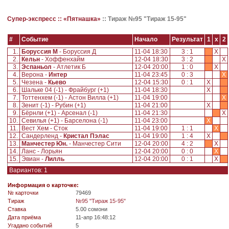
Супер-экспресс ::
«Пятнашка»
::
Тираж №95 "Тираж 15-95"
#
Событие
Начало
Результат
1
x
2
1.
Боруссия М
- Боруссия Д
11-04 18:30
3 : 1
X
2.
Кельн
- Хоффенхайм
12-04 18:30
3 : 2
X
3.
Эспаньол
- Атлетик Б
12-04 20:00
1 : 0
X
4.
Верона -
Интер
11-04 23:45
0 : 3
X
5.
Чезена -
Кьево
12-04 15:30
0 : 1
X
6.
Шальке 04 (-1) - Фрайбург (+1)
11-04 18:30
X
7.
Тоттенхем (-1) - Астон Вилла (+1)
11-04 19:00
X
8.
Зенит (-1) - Рубин (+1)
11-04 21:00
X
9.
Бёрнли (+1) - Арсенал (-1)
11-04 21:30
X
10.
Севилья (+1) - Барселона (-1)
11-04 23:00
X
11.
Вест Хем - Сток
11-04 19:00
1 : 1
X
12.
Сандерленд -
Кристал Пэлас
11-04 19:00
1 : 4
X
13.
Манчестер Юн.
- Манчестер Сити
12-04 20:00
4 : 2
X
14.
Ланс - Лорьян
12-04 20:00
0 : 0
X
15.
Эвиан -
Лилль
12-04 20:00
0 : 1
X
Вариантов: 1
Информация о карточке:
№ карточки
79469
Tираж
№95 "Тираж 15-95"
Ставка
5.00 сомони
Дата приёма
11-апр 16:48:12
Угадано событий
5