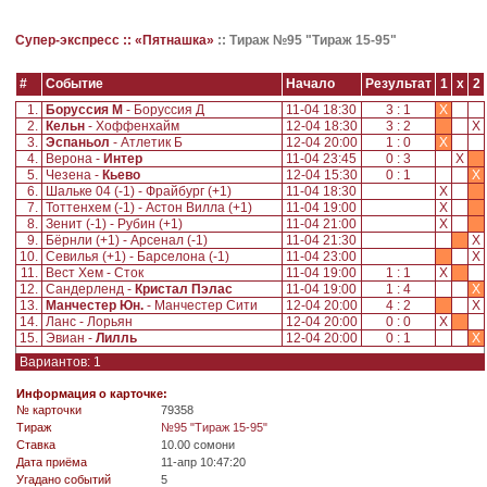
Супер-экспресс ::
«Пятнашка»
::
Тираж №95 "Тираж 15-95"
#
Событие
Начало
Результат
1
x
2
1.
Боруссия М
- Боруссия Д
11-04 18:30
3 : 1
X
2.
Кельн
- Хоффенхайм
12-04 18:30
3 : 2
X
3.
Эспаньол
- Атлетик Б
12-04 20:00
1 : 0
X
4.
Верона -
Интер
11-04 23:45
0 : 3
X
5.
Чезена -
Кьево
12-04 15:30
0 : 1
X
6.
Шальке 04 (-1) - Фрайбург (+1)
11-04 18:30
X
7.
Тоттенхем (-1) - Астон Вилла (+1)
11-04 19:00
X
8.
Зенит (-1) - Рубин (+1)
11-04 21:00
X
9.
Бёрнли (+1) - Арсенал (-1)
11-04 21:30
X
10.
Севилья (+1) - Барселона (-1)
11-04 23:00
X
11.
Вест Хем - Сток
11-04 19:00
1 : 1
X
12.
Сандерленд -
Кристал Пэлас
11-04 19:00
1 : 4
X
13.
Манчестер Юн.
- Манчестер Сити
12-04 20:00
4 : 2
X
14.
Ланс - Лорьян
12-04 20:00
0 : 0
X
15.
Эвиан -
Лилль
12-04 20:00
0 : 1
X
Вариантов: 1
Информация о карточке:
№ карточки
79358
Tираж
№95 "Тираж 15-95"
Ставка
10.00 сомони
Дата приёма
11-апр 10:47:20
Угадано событий
5