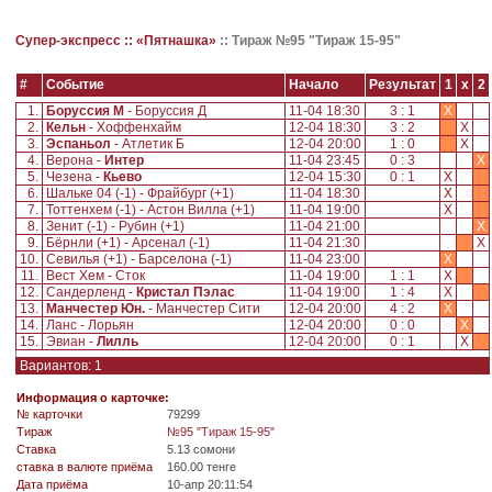
Супер-экспресс ::
«Пятнашка»
::
Тираж №95 "Тираж 15-95"
#
Событие
Начало
Результат
1
x
2
1.
Боруссия М
- Боруссия Д
11-04 18:30
3 : 1
X
2.
Кельн
- Хоффенхайм
12-04 18:30
3 : 2
X
3.
Эспаньол
- Атлетик Б
12-04 20:00
1 : 0
X
4.
Верона -
Интер
11-04 23:45
0 : 3
X
5.
Чезена -
Кьево
12-04 15:30
0 : 1
X
6.
Шальке 04 (-1) - Фрайбург (+1)
11-04 18:30
X
7.
Тоттенхем (-1) - Астон Вилла (+1)
11-04 19:00
X
8.
Зенит (-1) - Рубин (+1)
11-04 21:00
X
9.
Бёрнли (+1) - Арсенал (-1)
11-04 21:30
X
10.
Севилья (+1) - Барселона (-1)
11-04 23:00
X
11.
Вест Хем - Сток
11-04 19:00
1 : 1
X
12.
Сандерленд -
Кристал Пэлас
11-04 19:00
1 : 4
X
13.
Манчестер Юн.
- Манчестер Сити
12-04 20:00
4 : 2
X
14.
Ланс - Лорьян
12-04 20:00
0 : 0
X
15.
Эвиан -
Лилль
12-04 20:00
0 : 1
X
Вариантов: 1
Информация о карточке:
№ карточки
79299
Tираж
№95 "Тираж 15-95"
Ставка
5.13 сомони
ставка в валюте приёма
160.00 тенге
Дата приёма
10-апр 20:11:54