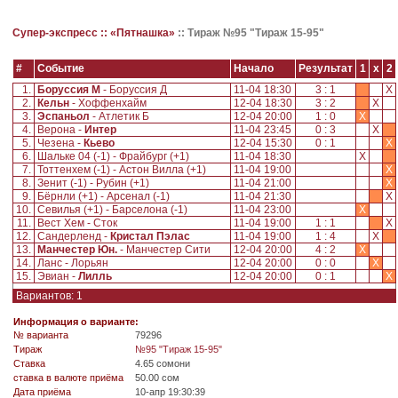
Супер-экспресс ::
«Пятнашка»
::
Тираж №95 "Тираж 15-95"
#
Событие
Начало
Результат
1
x
2
1.
Боруссия М
- Боруссия Д
11-04 18:30
3 : 1
X
2.
Кельн
- Хоффенхайм
12-04 18:30
3 : 2
X
3.
Эспаньол
- Атлетик Б
12-04 20:00
1 : 0
X
4.
Верона -
Интер
11-04 23:45
0 : 3
X
5.
Чезена -
Кьево
12-04 15:30
0 : 1
X
6.
Шальке 04 (-1) - Фрайбург (+1)
11-04 18:30
X
7.
Тоттенхем (-1) - Астон Вилла (+1)
11-04 19:00
X
8.
Зенит (-1) - Рубин (+1)
11-04 21:00
X
9.
Бёрнли (+1) - Арсенал (-1)
11-04 21:30
X
10.
Севилья (+1) - Барселона (-1)
11-04 23:00
X
11.
Вест Хем - Сток
11-04 19:00
1 : 1
X
12.
Сандерленд -
Кристал Пэлас
11-04 19:00
1 : 4
X
13.
Манчестер Юн.
- Манчестер Сити
12-04 20:00
4 : 2
X
14.
Ланс - Лорьян
12-04 20:00
0 : 0
X
15.
Эвиан -
Лилль
12-04 20:00
0 : 1
X
Вариантов: 1
Информация о варианте:
№ варианта
79296
Tираж
№95 "Тираж 15-95"
Ставка
4.65 сомони
ставка в валюте приёма
50.00 сом
Дата приёма
10-апр 19:30:39