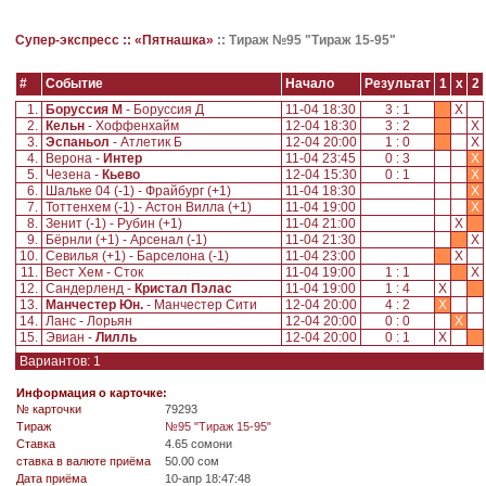
Супер-экспресс ::
«Пятнашка»
::
Тираж №95 "Тираж 15-95"
#
Событие
Начало
Результат
1
x
2
1.
Боруссия М
- Боруссия Д
11-04 18:30
3 : 1
X
2.
Кельн
- Хоффенхайм
12-04 18:30
3 : 2
X
3.
Эспаньол
- Атлетик Б
12-04 20:00
1 : 0
X
4.
Верона -
Интер
11-04 23:45
0 : 3
X
5.
Чезена -
Кьево
12-04 15:30
0 : 1
X
6.
Шальке 04 (-1) - Фрайбург (+1)
11-04 18:30
X
7.
Тоттенхем (-1) - Астон Вилла (+1)
11-04 19:00
X
8.
Зенит (-1) - Рубин (+1)
11-04 21:00
X
9.
Бёрнли (+1) - Арсенал (-1)
11-04 21:30
X
10.
Севилья (+1) - Барселона (-1)
11-04 23:00
X
11.
Вест Хем - Сток
11-04 19:00
1 : 1
X
12.
Сандерленд -
Кристал Пэлас
11-04 19:00
1 : 4
X
13.
Манчестер Юн.
- Манчестер Сити
12-04 20:00
4 : 2
X
14.
Ланс - Лорьян
12-04 20:00
0 : 0
X
15.
Эвиан -
Лилль
12-04 20:00
0 : 1
X
Вариантов: 1
Информация о карточке:
№ карточки
79293
Tираж
№95 "Тираж 15-95"
Ставка
4.65 сомони
ставка в валюте приёма
50.00 сом
Дата приёма
10-апр 18:47:48