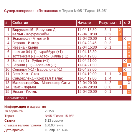
Супер-экспресс ::
«Пятнашка»
::
Тираж №95 "Тираж 15-95"
#
Событие
Начало
Результат
1
x
2
1.
Боруссия М
- Боруссия Д
11-04 18:30
3 : 1
X
2.
Кельн
- Хоффенхайм
12-04 18:30
3 : 2
X
3.
Эспаньол
- Атлетик Б
12-04 20:00
1 : 0
X
4.
Верона -
Интер
11-04 23:45
0 : 3
X
5.
Чезена -
Кьево
12-04 15:30
0 : 1
X
6.
Шальке 04 (-1) - Фрайбург (+1)
11-04 18:30
X
7.
Тоттенхем (-1) - Астон Вилла (+1)
11-04 19:00
X
8.
Зенит (-1) - Рубин (+1)
11-04 21:00
X
9.
Бёрнли (+1) - Арсенал (-1)
11-04 21:30
X
10.
Севилья (+1) - Барселона (-1)
11-04 23:00
X
11.
Вест Хем - Сток
11-04 19:00
1 : 1
X
12.
Сандерленд -
Кристал Пэлас
11-04 19:00
1 : 4
X
13.
Манчестер Юн.
- Манчестер Сити
12-04 20:00
4 : 2
X
14.
Ланс - Лорьян
12-04 20:00
0 : 0
X
15.
Эвиан -
Лилль
12-04 20:00
0 : 1
X
Вариантов: 1
Информация о варианте:
№ варианта
79158
Tираж
№95 "Тираж 15-95"
Ставка
5.13 сомони
ставка в валюте приёма
160.00 тенге
Дата приёма
10-апр 00:14:46