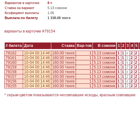
Вариантов в карточке
8 »
Ставка на вариант
5.13 сомони
Коэфициент выплаты
1.05
Выплата по билету
1 338.08 тенге
варианты в карточке #
79154
# билета
Дата
Ставка
Вар-тов
В сомони
1
2
3
4
5
79162
10-04 00:14:46
160.00 тенге
1
5.13 сомони
1
1
x
2
2
79161
10-04 00:14:46
160.00 тенге
1
5.13 сомони
1
1
2
2
2
79160
10-04 00:14:46
160.00 тенге
1
5.13 сомони
1
1
x
2
2
79159
10-04 00:14:46
160.00 тенге
1
5.13 сомони
1
1
2
2
2
79158
10-04 00:14:46
160.00 тенге
1
5.13 сомони
1
1
x
2
2
79157
10-04 00:14:46
160.00 тенге
1
5.13 сомони
1
1
2
2
2
79156
10-04 00:14:46
160.00 тенге
1
5.13 сомони
1
1
x
2
2
79155
10-04 00:14:46
160.00 тенге
1
5.13 сомони
1
1
2
2
2
* серым цветом показываются несовпавшие исходы, красным совпавшие