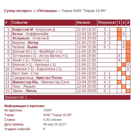
Супер-экспресс ::
«Пятнашка»
::
Тираж №95 "Тираж 15-95"
#
Событие
Начало
Результат
1
x
2
1.
Боруссия М
- Боруссия Д
11-04 18:30
3 : 1
X
2.
Кельн
- Хоффенхайм
12-04 18:30
3 : 2
X
3.
Эспаньол
- Атлетик Б
12-04 20:00
1 : 0
X
4.
Верона -
Интер
11-04 23:45
0 : 3
X
5.
Чезена -
Кьево
12-04 15:30
0 : 1
X
6.
Шальке 04 (-1) - Фрайбург (+1)
11-04 18:30
X
7.
Тоттенхем (-1) - Астон Вилла (+1)
11-04 19:00
X
8.
Зенит (-1) - Рубин (+1)
11-04 21:00
X
9.
Бёрнли (+1) - Арсенал (-1)
11-04 21:30
X
10.
Севилья (+1) - Барселона (-1)
11-04 23:00
X
11.
Вест Хем - Сток
11-04 19:00
1 : 1
X
12.
Сандерленд -
Кристал Пэлас
11-04 19:00
1 : 4
X
13.
Манчестер Юн.
- Манчестер Сити
12-04 20:00
4 : 2
X
14.
Ланс - Лорьян
12-04 20:00
0 : 0
X
15.
Эвиан -
Лилль
12-04 20:00
0 : 1
X
Вариантов: 1
Информация о карточке:
№ карточки
79097
Tираж
№95 "Тираж 15-95"
Ставка
5.00 сомони
Дата приёма
09-апр 16:18:27
Угадано событий
8