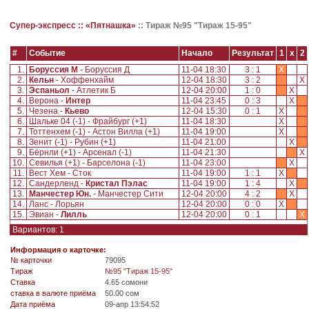
Супер-экспресс ::
«Пятнашка»
::
Тираж №95 "Тираж 15-95"
#
Событие
Начало
Результат
1
x
2
1.
Боруссия М
- Боруссия Д
11-04 18:30
3 : 1
X
2.
Кельн
- Хоффенхайм
12-04 18:30
3 : 2
X
3.
Эспаньол
- Атлетик Б
12-04 20:00
1 : 0
X
4.
Верона -
Интер
11-04 23:45
0 : 3
X
5.
Чезена -
Кьево
12-04 15:30
0 : 1
X
6.
Шальке 04 (-1) - Фрайбург (+1)
11-04 18:30
X
7.
Тоттенхем (-1) - Астон Вилла (+1)
11-04 19:00
X
8.
Зенит (-1) - Рубин (+1)
11-04 21:00
X
9.
Бёрнли (+1) - Арсенал (-1)
11-04 21:30
X
10.
Севилья (+1) - Барселона (-1)
11-04 23:00
X
11.
Вест Хем - Сток
11-04 19:00
1 : 1
X
12.
Сандерленд -
Кристал Пэлас
11-04 19:00
1 : 4
X
13.
Манчестер Юн.
- Манчестер Сити
12-04 20:00
4 : 2
X
14.
Ланс - Лорьян
12-04 20:00
0 : 0
X
15.
Эвиан -
Лилль
12-04 20:00
0 : 1
X
Вариантов: 1
Информация о карточке:
№ карточки
79095
Tираж
№95 "Тираж 15-95"
Ставка
4.65 сомони
ставка в валюте приёма
50.00 сом
Дата приёма
09-апр 13:54:52