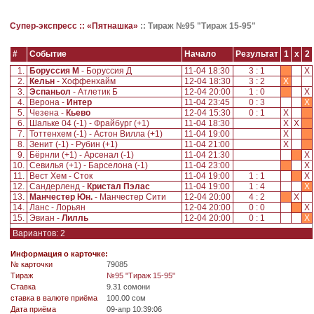
Супер-экспресс ::
«Пятнашка»
::
Тираж №95 "Тираж 15-95"
#
Событие
Начало
Результат
1
x
2
1.
Боруссия М
- Боруссия Д
11-04 18:30
3 : 1
X
2.
Кельн
- Хоффенхайм
12-04 18:30
3 : 2
X
3.
Эспаньол
- Атлетик Б
12-04 20:00
1 : 0
X
4.
Верона -
Интер
11-04 23:45
0 : 3
X
5.
Чезена -
Кьево
12-04 15:30
0 : 1
X
6.
Шальке 04 (-1) - Фрайбург (+1)
11-04 18:30
X
X
7.
Тоттенхем (-1) - Астон Вилла (+1)
11-04 19:00
X
8.
Зенит (-1) - Рубин (+1)
11-04 21:00
X
9.
Бёрнли (+1) - Арсенал (-1)
11-04 21:30
X
10.
Севилья (+1) - Барселона (-1)
11-04 23:00
X
11.
Вест Хем - Сток
11-04 19:00
1 : 1
X
12.
Сандерленд -
Кристал Пэлас
11-04 19:00
1 : 4
X
13.
Манчестер Юн.
- Манчестер Сити
12-04 20:00
4 : 2
X
14.
Ланс - Лорьян
12-04 20:00
0 : 0
X
15.
Эвиан -
Лилль
12-04 20:00
0 : 1
X
Вариантов: 2
Информация о карточке:
№ карточки
79085
Tираж
№95 "Тираж 15-95"
Ставка
9.31 сомони
ставка в валюте приёма
100.00 сом
Дата приёма
09-апр 10:39:06