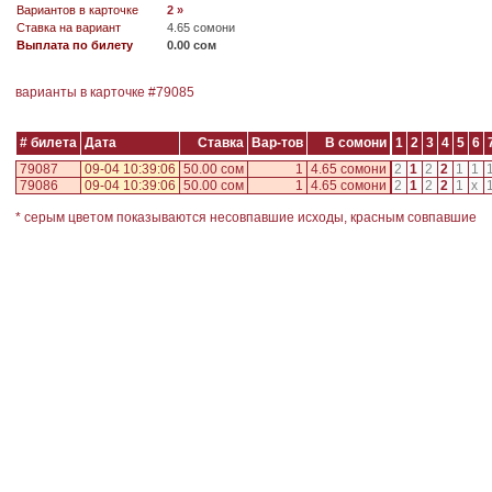
Вариантов в карточке
2 »
Ставка на вариант
4.65 сомони
Выплата по билету
0.00 сом
варианты в карточке #
79085
# билета
Дата
Ставка
Вар-тов
В сомони
1
2
3
4
5
6
79087
09-04 10:39:06
50.00 сом
1
4.65 сомони
2
1
2
2
1
1
79086
09-04 10:39:06
50.00 сом
1
4.65 сомони
2
1
2
2
1
x
* серым цветом показываются несовпавшие исходы, красным совпавшие