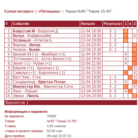
Супер-экспресс ::
«Пятнашка»
::
Тираж №95 "Тираж 15-95"
#
Событие
Начало
Результат
1
x
2
1.
Боруссия М
- Боруссия Д
11-04 18:30
3 : 1
X
2.
Кельн
- Хоффенхайм
12-04 18:30
3 : 2
X
3.
Эспаньол
- Атлетик Б
12-04 20:00
1 : 0
X
4.
Верона -
Интер
11-04 23:45
0 : 3
X
5.
Чезена -
Кьево
12-04 15:30
0 : 1
X
6.
Шальке 04 (-1) - Фрайбург (+1)
11-04 18:30
X
7.
Тоттенхем (-1) - Астон Вилла (+1)
11-04 19:00
X
8.
Зенит (-1) - Рубин (+1)
11-04 21:00
X
9.
Бёрнли (+1) - Арсенал (-1)
11-04 21:30
X
10.
Севилья (+1) - Барселона (-1)
11-04 23:00
X
11.
Вест Хем - Сток
11-04 19:00
1 : 1
X
12.
Сандерленд -
Кристал Пэлас
11-04 19:00
1 : 4
X
13.
Манчестер Юн.
- Манчестер Сити
12-04 20:00
4 : 2
X
14.
Ланс - Лорьян
12-04 20:00
0 : 0
X
15.
Эвиан -
Лилль
12-04 20:00
0 : 1
X
Вариантов: 1
Информация о варианте:
№ варианта
79083
Tираж
№95 "Тираж 15-95"
Ставка
4.65 сомони
ставка в валюте приёма
50.00 сом
Дата приёма
09-апр 10:37:15