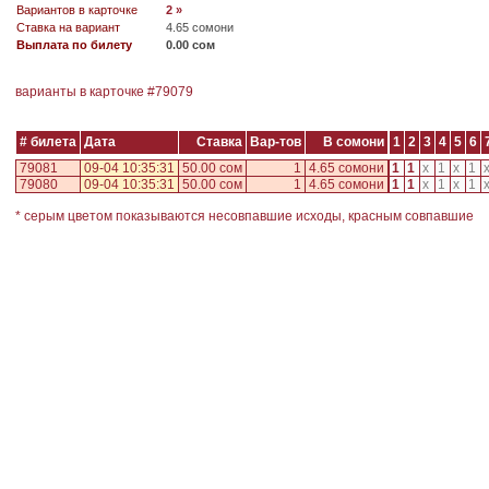
Вариантов в карточке
2 »
Ставка на вариант
4.65 сомони
Выплата по билету
0.00 сом
варианты в карточке #
79079
# билета
Дата
Ставка
Вар-тов
В сомони
1
2
3
4
5
6
79081
09-04 10:35:31
50.00 сом
1
4.65 сомони
1
1
x
1
x
1
79080
09-04 10:35:31
50.00 сом
1
4.65 сомони
1
1
x
1
x
1
* серым цветом показываются несовпавшие исходы, красным совпавшие