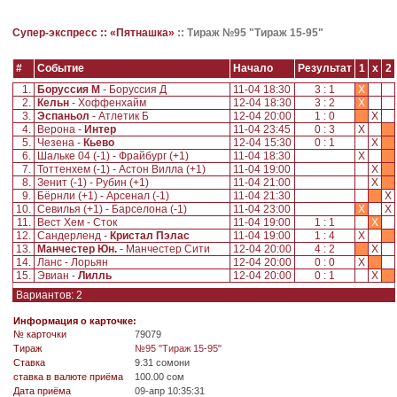
Супер-экспресс ::
«Пятнашка»
::
Тираж №95 "Тираж 15-95"
#
Событие
Начало
Результат
1
x
2
1.
Боруссия М
- Боруссия Д
11-04 18:30
3 : 1
X
2.
Кельн
- Хоффенхайм
12-04 18:30
3 : 2
X
3.
Эспаньол
- Атлетик Б
12-04 20:00
1 : 0
X
4.
Верона -
Интер
11-04 23:45
0 : 3
X
5.
Чезена -
Кьево
12-04 15:30
0 : 1
X
6.
Шальке 04 (-1) - Фрайбург (+1)
11-04 18:30
X
7.
Тоттенхем (-1) - Астон Вилла (+1)
11-04 19:00
X
8.
Зенит (-1) - Рубин (+1)
11-04 21:00
X
9.
Бёрнли (+1) - Арсенал (-1)
11-04 21:30
X
10.
Севилья (+1) - Барселона (-1)
11-04 23:00
X
X
11.
Вест Хем - Сток
11-04 19:00
1 : 1
X
12.
Сандерленд -
Кристал Пэлас
11-04 19:00
1 : 4
X
13.
Манчестер Юн.
- Манчестер Сити
12-04 20:00
4 : 2
X
14.
Ланс - Лорьян
12-04 20:00
0 : 0
X
15.
Эвиан -
Лилль
12-04 20:00
0 : 1
X
Вариантов: 2
Информация о карточке:
№ карточки
79079
Tираж
№95 "Тираж 15-95"
Ставка
9.31 сомони
ставка в валюте приёма
100.00 сом
Дата приёма
09-апр 10:35:31